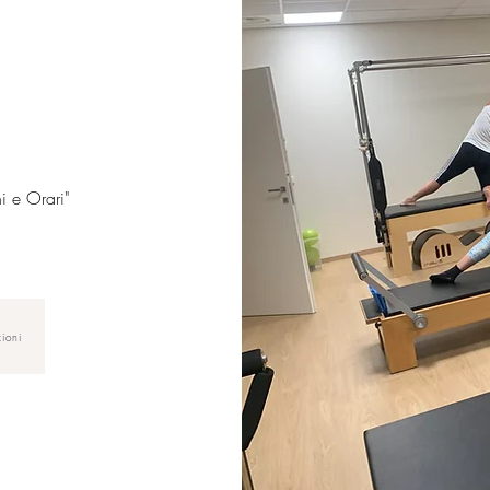
ni e Orari"
zioni